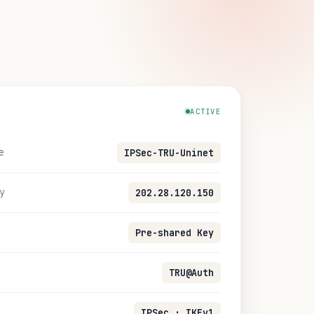
ACTIVE
e
IPSec-TRU-Uninet
y
202.28.120.150
Pre-shared Key
TRU@Auth
IPSec · IKEv1