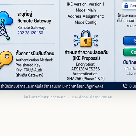
อินโฟกราฟิกสรุปการตั้งค่า · แตะที่ภาพเพื่อดูขนาดเต็ม